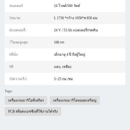
4มอเตอร์:
24 โวลต์/500 วัตต์
5ขนาด:
L 1750 *กว้าง 1050*ส 850 มม
6แบตเตอรี่:
24 V / 55 Ah แบตเตอรี่กรดดิน
7โหลดสูงสุด:
100 กก
8ที่นั่ง:
เด็กอายุ 4 ปี ถึงผู้ใหญ่
9สี:
แดง, เหลือง
10ความเร็ว:
5~25 กม./ชม
Tags:
เครื่องเกมมาริโอที่เสถียร
เครื่องเกมมาริโอหยอดเหรียญ
PCB สล็อตแมชชีนที่ใช้งานได้จริง