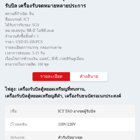
รับบิล เครื่องรับจดหมายหลายประการ
สถานที่กำเนิด: จีน
ชื่อแบรนด์: ICT
ได้รับการรับรอง: SGS
หมายเลขรุ่น: จีพี-บี'-ไอซีที.อบต
จำนวนสั่งซื้อขั้นต่ำ: 1
ราคา: USD 85-100/PCS
รายละเอียดการบรรจุ: กล่องกระดาษ
เวลาการส่งมอบ: 5-15 วัน
เงื่อนไขการชำระเงิน: แอล/C, ที/ที, เวสเทิร์นยูเนี่ยน
สามารถในการผลิต: 100 ชุด
รายละเอียด
คำอธิบาย
ไฟสูง:
เครื่องรับบิลตู้หยอดเหรียญที่ทนทาน
,
เครื่องรับบิลตู้หยอดเหรียญสีดำ
,
เครื่องรับธนบัตรอเนกประสงค์
1ชื่อ:
ICT TAO อาเขตผู้รับบิล
2โวลเตชั่น:
110V/220V
3ประเภท:
ตัวรับบิลอาเขต