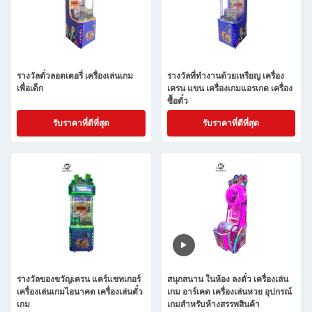
รางวัลตั๋วลอตเตอรี่ เครื่องเล่นเกม
รางวัลที่ทํางานด้วยเหรียญ เครื่อง
เพื่อเด็ก
เครน แขน เครื่องเกมแอรเกด เครื่อง
ซื้อตั๋ว
รับราคาที่ดีที่สุด
รับราคาที่ดีที่สุด
รางวัลของขวัญเครน แคร์แชทเกอร์
สนุกสนาน ในห้อง ลงตั๋ว เครื่องเล่น
เครื่องเล่นเกมไอนาคต เครื่องเล่นตั๋ว
เกม อาร์เคด เครื่องเล่นหวย อุปกรณ์
เกม
เกมสําหรับห้างสรรพสินค้า