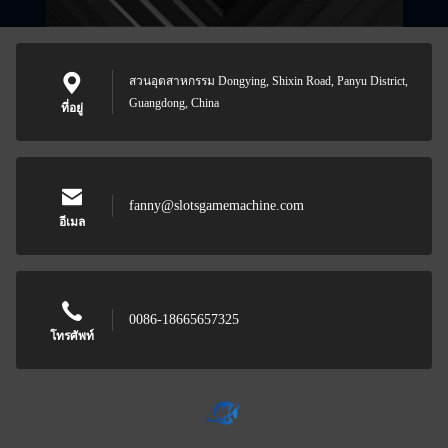
สวนอุตสาหกรรม Dongying, Shixin Road, Panyu District,
Guangdong, China
ที่อยู่
fanny@slotsgamemachine.com
อีเมล
0086-18665657325
โทรศัพท์