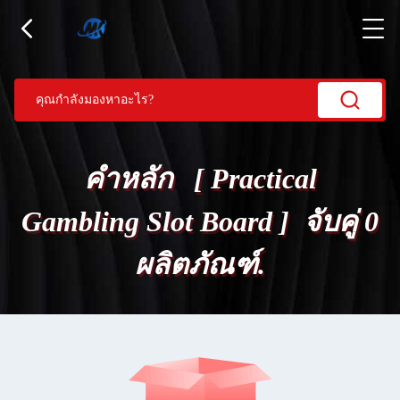
คำหลัก [ Practical
Gambling Slot Board ] จับคู่ 0
ผลิตภัณฑ์.