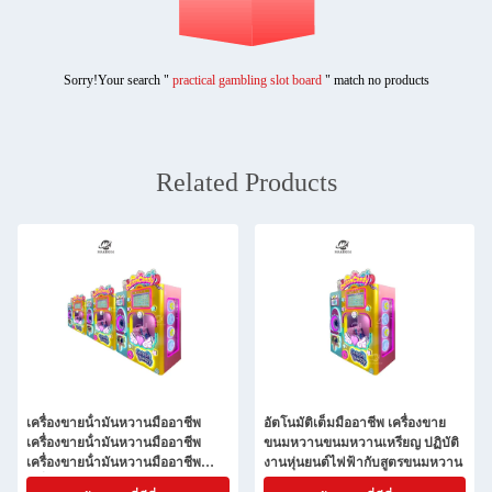
Sorry!Your search "
practical gambling slot board
" match no products
Related Products
เครื่องขายน้ํามันหวานมืออาชีพ
อัตโนมัติเต็มมืออาชีพ เครื่องขาย
เครื่องขายน้ํามันหวานมืออาชีพ
ขนมหวานขนมหวานเหรียญ ปฏิบัติ
เครื่องขายน้ํามันหวานมืออาชีพ
งานหุ่นยนต์ไฟฟ้ากับสูตรขนมหวาน
เครื่องขายน้ํามันหวาน