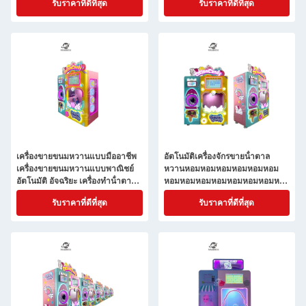
รับราคาที่ดีที่สุด
รับราคาที่ดีที่สุด
เครื่องขายขนมหวานแบบมืออาชีพ
อัตโนมัติเครื่องจักรขายน้ําตาล
เครื่องขายขนมหวานแบบพาณิชย์
หวานหอมหอมหอมหอมหอมหอม
อัตโนมัติ อัจฉริยะ เครื่องทําน้ําตาล
หอมหอมหอมหอมหอมหอมหอมหอม
สีสัน
หอมหอมหอมหอมหอมหอมหอมหอม
รับราคาที่ดีที่สุด
รับราคาที่ดีที่สุด
หอมหอมหอมหอมหอมหอมหอมหอม
หอมหอมหอมหอมหอมหอมหอมหอม
หอมหอมหอมหอมหอมหอมหอมหอม
หอมหอมหอมหอมหอมหอมหอมหอม
หอมหอมหอมหอมหอมหอมหอมหอม
หอมหอมหอมหอมหอมหอมหอมหอม
หอมหอมหอมหอมหอมหอมหอมหอม
หอมหอมหอมหอมหอมหอมหอมหอม
หอมหอมหอมหอมหอมหอมหอมหอม